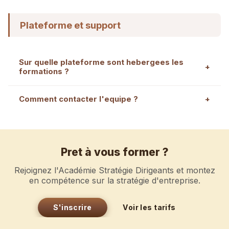
votre OPCO ou prises en charge au titre de la
Plateforme et support
formation professionnelle. Contactez-nous pour
obtenir un devis adapte à votre organisme financeur.
Sur quelle plateforme sont hebergees les
+
formations ?
Les formations sont accessibles sur la plateforme
Comment contacter l'equipe ?
+
Stratégie Dirigeants (app.strategiedirigeants.com).
Vous y retrouvez vos modules, vos examens, vos
Depuis la page
contact
ou directement par email.
badges et votre progression.
L'equipe repond sous 24 heures ouvrees.
Pret à vous former ?
Rejoignez l'Académie Stratégie Dirigeants et montez
en compétence sur la stratégie d'entreprise.
S'inscrire
Voir les tarifs